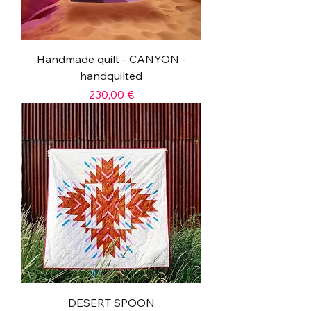
Handmade quilt - CANYON -
handquilted
Prix
230,00 €
DESERT SPOON