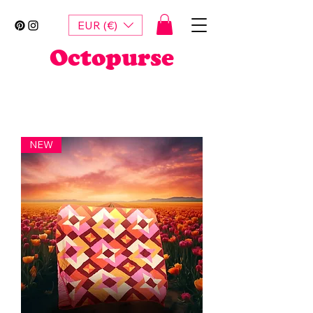
EUR (€)
Octopurse
NEW